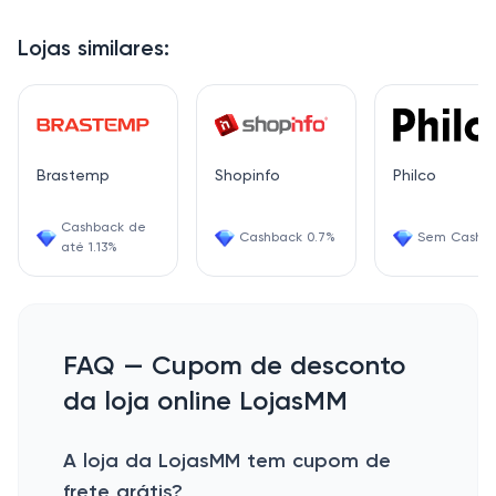
Lojas similares:
Brastemp
Shopinfo
Philco
Cashback de
Cashback 0.7%
Sem Cashb
até 1.13%
FAQ — Cupom de desconto
da loja online LojasMM
A loja da LojasMM tem cupom de
frete grátis?