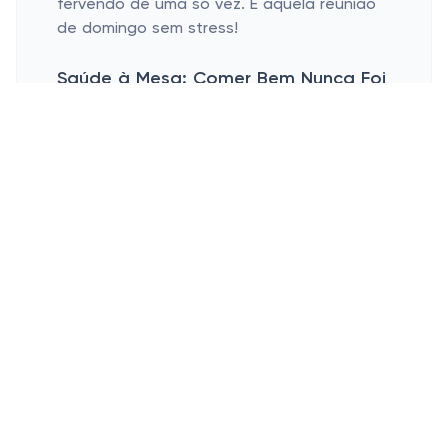
fervendo de uma só vez. É aquela reunião
de domingo sem stress!
Saúde à Mesa: Comer Bem Nunca Foi
Tão Simples
Alimentos crocantes, sem culpa.
Redução significativa de calorias.
Opções variadas de cardápio saudável.
Quem disse que o crocante não pode ser
saudável? A fritadeira elétrica prova que
dá para ter a textura douradinha que
amamos sem a overdose de óleo. Imagina
a delícia de uma batata frita, crocante por
fora macia por dentro, e tudo isso sem
culpa nenhuma! A máquina é campeã na
cozinha fit!
Outro ponto a favor é na dieta: a redução