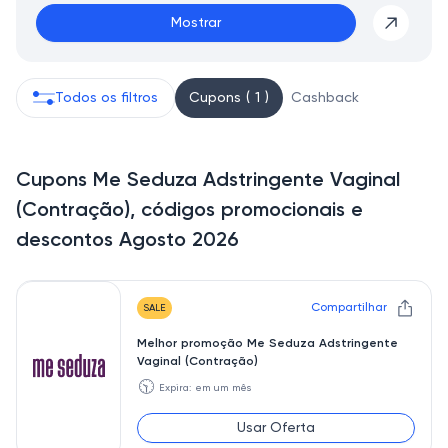
Mostrar
Todos os filtros
Cupons ( 1 )
Cashback
Cupons Me Seduza Adstringente Vaginal
(Contração), códigos promocionais e
descontos Agosto 2026
Compartilhar
SALE
Melhor promoção Me Seduza Adstringente
Vaginal (Contração)
🕥
Expira: em um mês
Usar Oferta