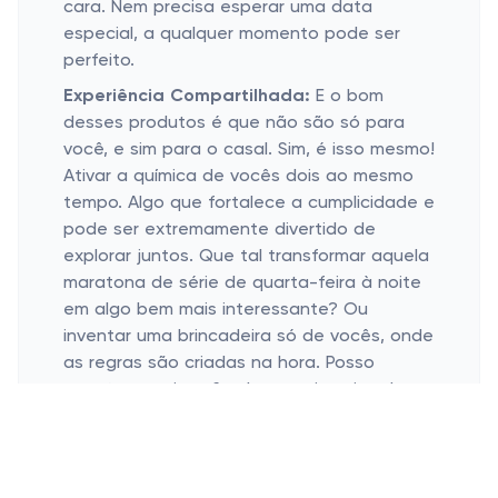
cara. Nem precisa esperar uma data
especial, a qualquer momento pode ser
perfeito.
Experiência Compartilhada:
E o bom
desses produtos é que não são só para
você, e sim para o casal. Sim, é isso mesmo!
Ativar a química de vocês dois ao mesmo
tempo. Algo que fortalece a cumplicidade e
pode ser extremamente divertido de
explorar juntos. Que tal transformar aquela
maratona de série de quarta-feira à noite
em algo bem mais interessante? Ou
inventar uma brincadeira só de vocês, onde
as regras são criadas na hora. Posso
apostar que isso fica bem mais animado.
Versatilidade do Produto:
Outra
vantagem bacana é a versatilidade. O
excitante unissex está disponível em