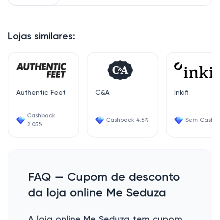
Lojas similares:
Authentic Feet
C&A
Inkifi
Cashback
Cashback 4.5%
Sem Cashb
2.05%
FAQ — Cupom de desconto
da loja online Me Seduza
A loja online Me Seduza tem cupom