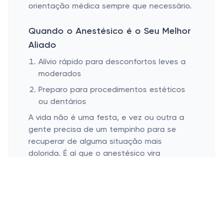
orientação médica sempre que necessário.
Quando o Anestésico é o Seu Melhor
Aliado
Alívio rápido para desconfortos leves a
moderados
Preparo para procedimentos estéticos
ou dentários
A vida não é uma festa, e vez ou outra a
gente precisa de um tempinho para se
recuperar de alguma situação mais
dolorida. É aí que o anestésico vira
parceiro! Ele é ótimo para lidar com
desconfortos locais que aparecem de
forma inesperada: aquela dorzinha
pentelha logo depois de uma sessão de
depilação, ou ainda aquele incômodo após