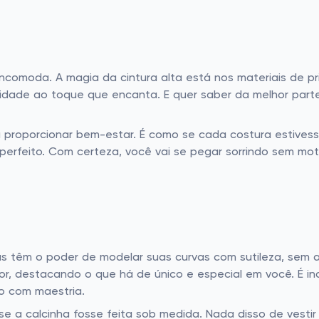
comoda. A magia da cintura alta está nos materiais de pri
idade ao toque que encanta. E quer saber da melhor part
proporcionar bem-estar. É como se cada costura estivesse
erfeito. Com certeza, você vai se pegar sorrindo sem mot
Elas têm o poder de modelar suas curvas com sutileza, sem 
or, destacando o que há de único e especial em você. É in
o com maestria.
 se a calcinha fosse feita sob medida. Nada disso de vest