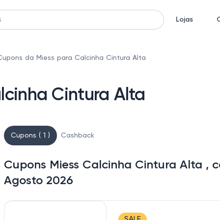
Lojas
Cupons da Miess para Calcinha Cintura Alta
cinha Cintura Alta
Cupons ( 1 )
Cashback
Cupons Miess Calcinha Cintura Alta , 
Agosto 2026
SALE