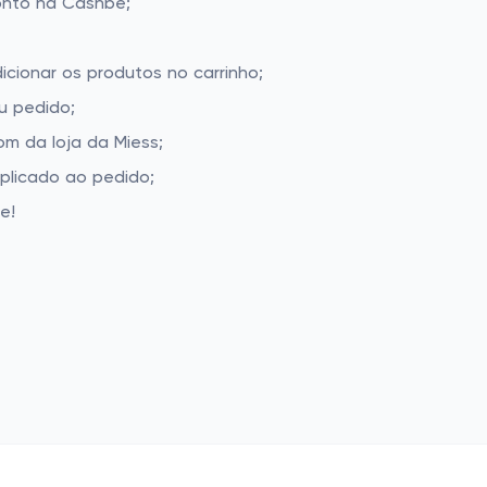
onto na Cashbe;
icionar os produtos no carrinho;
u pedido;
m da loja da Miess;
aplicado ao pedido;
e!