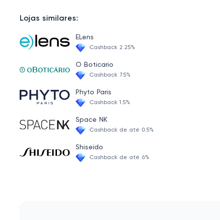
Calcinha sem Costura
Lojas similares:
Calcinha de Lycra
ELens
Cashback 2.25%
Calcinha Fio Dental Sexy
O Boticario
Calcinha de Renda Sexy
Cashback 7.5%
Calcinha Cotton
Phyto Paris
Cashback 1.5%
Calcinha Tanga Sexy
Space NK
Caleçon Sexy e Sensual
Cashback de até 0.5%
Calcinha String
Shiseido
Calcinha de Algodão
Cashback de até 6%
Calcinha Short