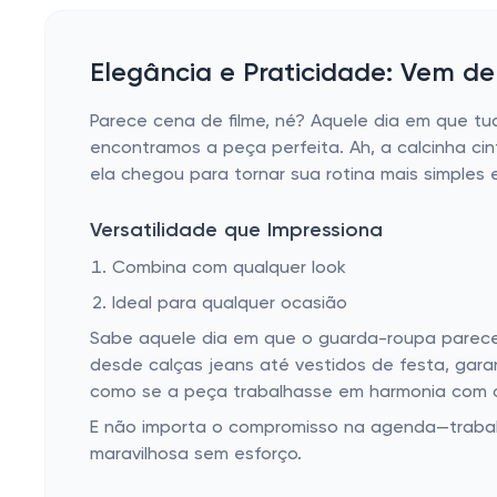
Elegância e Praticidade: Vem de
Parece cena de filme, né? Aquele dia em que t
encontramos a peça perfeita. Ah, a calcinha c
ela chegou para tornar sua rotina mais simples e
Versatilidade que Impressiona
Combina com qualquer look
Ideal para qualquer ocasião
Sabe aquele dia em que o guarda-roupa parece s
desde calças jeans até vestidos de festa, gar
como se a peça trabalhasse em harmonia com o 
E não importa o compromisso na agenda—trabalho
maravilhosa sem esforço.