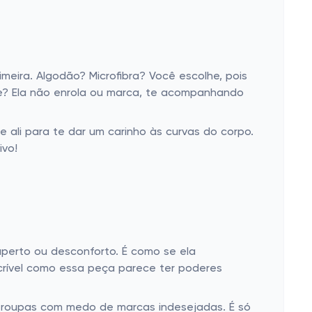
meira. Algodão? Microfibra? Você escolhe, pois
e? Ela não enrola ou marca, te acompanhando
 ali para te dar um carinho às curvas do corpo.
ivo!
aperto ou desconforto. É como se ela
crível como essa peça parece ter poderes
ir roupas com medo de marcas indesejadas. É só