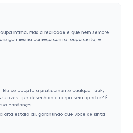
roupa íntima. Mas a realidade é que nem sempre
m consigo mesma começa com a roupa certa, e
! Ela se adapta a praticamente qualquer look,
as suaves que desenham o corpo sem apertar? É
sua confiança.
alta estará ali, garantindo que você se sinta