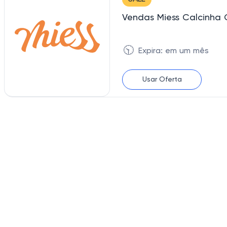
Vendas Miess Calcinha C
🕥
Expira: em um mês
Usar Oferta