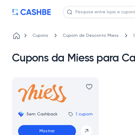
Cupons
Cupom de Desconto Miess
Cupons da Miess para Cal
Sem Cashback
1 cupom
Mostrar