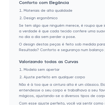
Conforto com Elegância
Materiais de alta qualidade
Design ergonômico
Se tem algo que ninguém merece, é roupa que in
a verdade é que cada tecido confere uma suav
no dia a dia sem perder a pose.
O design destas peças é feito sob medida para 
Resultado? Conforto e segurança num balanço p
Valorizando todas as Curvas
Modela sem apertar
Ajuste perfeito em qualquer corpo
Não é à toa que a cintura alta é um clássico. 
entendesse o seu corpo e trabalhava a seu fav
mágicos, ajustando-se a diversos tipos de corp
Com esse ajuste perfeito, você vai sentir como