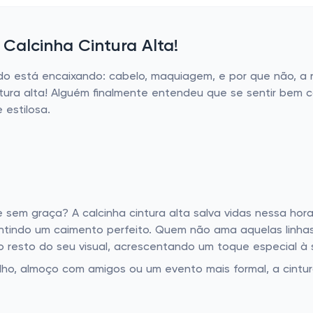
 Calcinha Cintura Alta!
udo está encaixando: cabelo, maquiagem, e por que não, a 
intura alta! Alguém finalmente entendeu que se sentir be
 estilosa.
em graça? A calcinha cintura alta salva vidas nessa hora
antindo um caimento perfeito. Quem não ama aquelas linh
resto do seu visual, acrescentando um toque especial à 
, almoço com amigos ou um evento mais formal, a cintura 