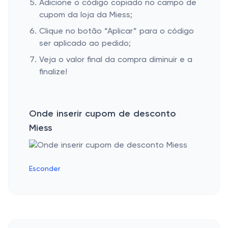
Adicione o código copiado no campo de
cupom da loja da Miess;
Clique no botão “Aplicar” para o código
ser aplicado ao pedido;
Veja o valor final da compra diminuir e a
finalize!
Onde inserir cupom de desconto
Miess
Esconder