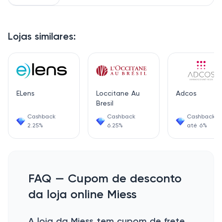
Lojas similares:
ELens
Loccitane Au
Adcos
Bresil
Cashback
Cashback
Cashback d
2.25%
6.25%
até 6%
FAQ — Cupom de desconto
da loja online Miess
A loja da Miess tem cupom de frete