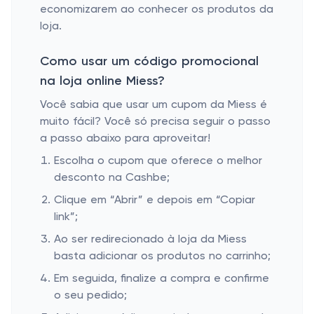
economizarem ao conhecer os produtos da
loja.
Como usar um código promocional
na loja online Miess?
Você sabia que usar um cupom da Miess é
muito fácil? Você só precisa seguir o passo
a passo abaixo para aproveitar!
Escolha o cupom que oferece o melhor
desconto na Cashbe;
Clique em “Abrir” e depois em “Copiar
link”;
Ao ser redirecionado à loja da Miess
basta adicionar os produtos no carrinho;
Em seguida, finalize a compra e confirme
o seu pedido;