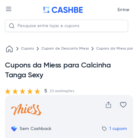
Entrar
Cupons
Cupom de Desconto Miess
Cupons da Miess para
Cupons da Miess para Calcinha
Tanga Sexy
5
23 avaliações
Sem Cashback
1 cupom