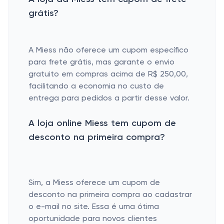
grátis?
A Miess não oferece um cupom específico
para frete grátis, mas garante o envio
gratuito em compras acima de R$ 250,00,
facilitando a economia no custo de
entrega para pedidos a partir desse valor.
A loja online Miess tem cupom de
desconto na primeira compra?
Sim, a Miess oferece um cupom de
desconto na primeira compra ao cadastrar
o e-mail no site. Essa é uma ótima
oportunidade para novos clientes