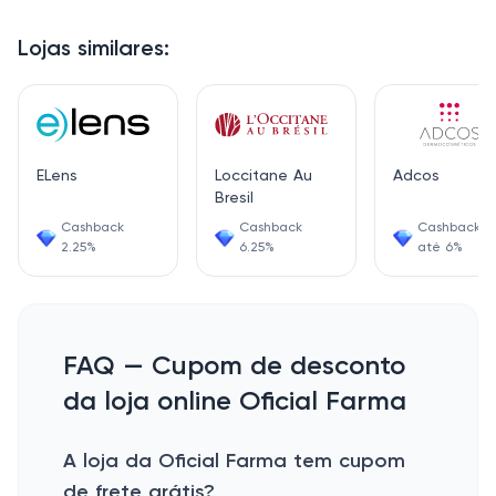
Lojas similares:
ELens
Loccitane Au
Adcos
Bresil
Cashback
Cashback
Cashback d
2.25%
6.25%
até 6%
FAQ — Cupom de desconto
da loja online Oficial Farma
A loja da Oficial Farma tem cupom
de frete grátis?