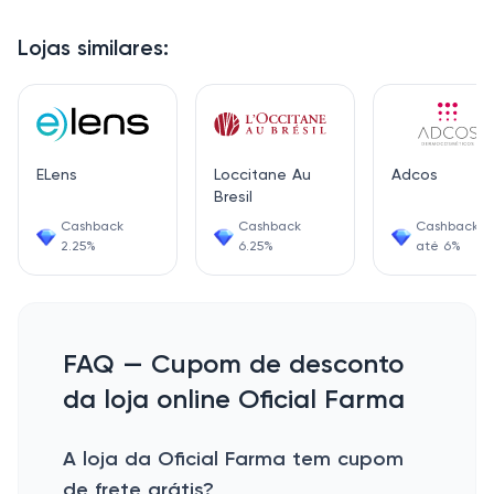
Lojas similares:
ELens
Loccitane Au
Adcos
Bresil
Cashback
Cashback
Cashback d
2.25%
6.25%
até 6%
FAQ — Cupom de desconto
da loja online Oficial Farma
A loja da Oficial Farma tem cupom
de frete grátis?