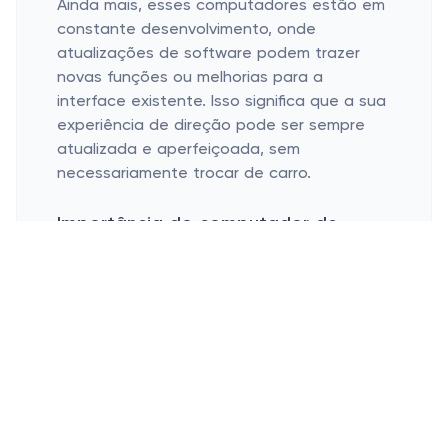
Ainda mais, esses computadores estão em
constante desenvolvimento, onde
atualizações de software podem trazer
novas funções ou melhorias para a
interface existente. Isso significa que a sua
experiência de direção pode ser sempre
atualizada e aperfeiçoada, sem
necessariamente trocar de carro.
Importância do computador de
bordo na condução moderna
Melhoria na eficiência do combustível e
economia
Aumento da segurança com alertas em
tempo real
Suporte para gerenciamento global do
carro