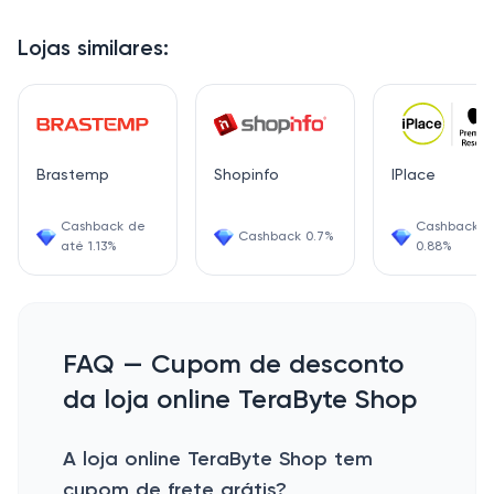
Lojas similares:
Brastemp
Shopinfo
IPlace
Cashback de
Cashback
Cashback 0.7%
até 1.13%
0.88%
FAQ — Cupom de desconto
da loja online TeraByte Shop
A loja online TeraByte Shop tem
cupom de frete grátis?