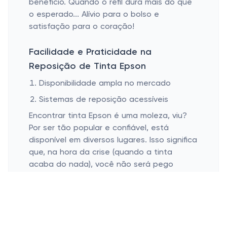
benefício. Quando o refil dura mais do que
o esperado... Alívio para o bolso e
satisfação para o coração!
Facilidade e Praticidade na
Reposição de Tinta Epson
Disponibilidade ampla no mercado
Sistemas de reposição acessíveis
Encontrar tinta Epson é uma moleza, viu?
Por ser tão popular e confiável, está
disponível em diversos lugares. Isso significa
que, na hora da crise (quando a tinta
acaba do nada), você não será pego
desprevenido. Uma visita ao {url} pode
resolver isso rapidinho!
Mais uma coisa boa: os sistemas de
reposição modernos que a Epson