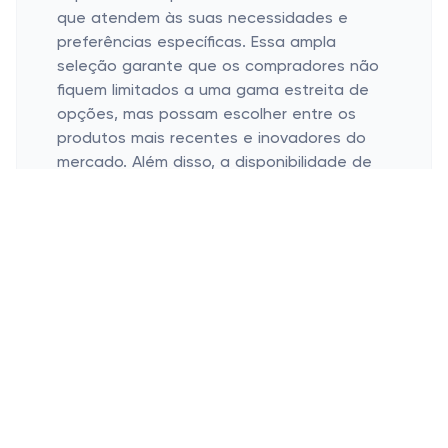
que atendem às suas necessidades e
preferências específicas. Essa ampla
seleção garante que os compradores não
fiquem limitados a uma gama estreita de
opções, mas possam escolher entre os
produtos mais recentes e inovadores do
mercado. Além disso, a disponibilidade de
cupons para diferentes categorias de
produtos significa que os clientes podem
aproveitar descontos em vários itens,
melhorando sua experiência geral de
compra.
Os cupons de eletrodomésticos do
Carrefour também aumentam
significativamente o poder de compra,
permitindo que os clientes obtenham mais
valor pelo seu dinheiro. Com a economia
obtida com o uso desses cupons, os