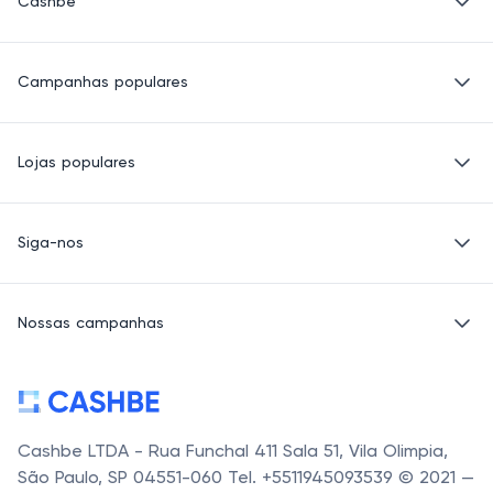
Cashbe
Política de Privacidade
Campanhas populares
Termos de Uso
Quem Somos
Eletrônicos
Lojas populares
Roupas
Saúde e beleza
Basico.com
Produtos para crianças
Siga-nos
Carrefour
Sapatos e Bolsas
Petz
E-mail
Acessórios
Alibaba
Nossas campanhas
LinkedIn
Banggood
Facebook
Carrefour Mercado
Cashbe LTDA - Rua Funchal 411 Sala 51, Vila Olimpia,
São Paulo, SP 04551-060 Tel. +5511945093539 © 2021 —