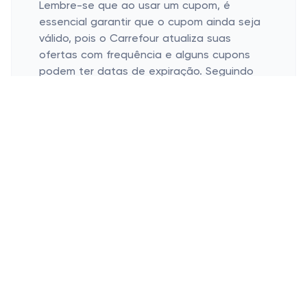
Lembre-se que ao usar um cupom, é
essencial garantir que o cupom ainda seja
válido, pois o Carrefour atualiza suas
ofertas com frequência e alguns cupons
podem ter datas de expiração. Seguindo
essa dica, os clientes podem aplicar seu
desconto sem esforço e aproveitar preços
reduzidos na compra do iPhone 15, por
exemplo.
Entender os termos e condições
associados ao
cupom Carrefour
para
desconto no iPhone é essencial para se
beneficiar totalmente da oferta. Cada
cupom pode ter condições específicas,
como um valor mínimo de compra ou
restrições em determinados produtos. Por
exemplo, alguns cupons podem ser válidos
apenas por um tempo limitado, enfatizando