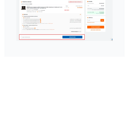
Esconder
Descontos Imperdíveis
KaBuM! com Davy Jones
Imagina só, você tá em pleno domingo em