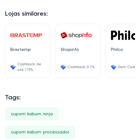
Lojas similares:
Brastemp
Shopinfo
Philco
Cashback de
Cashback 0.7%
Sem Cashb
até 1.13%
Tags:
cupom kabum ninja
cupom kabum processador