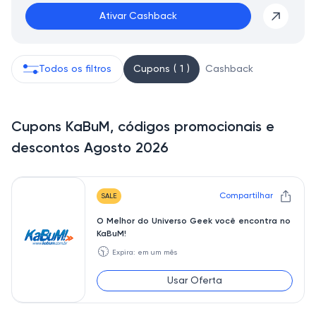
Ativar Cashback
Todos os filtros
Cupons ( 1 )
Cashback
Cupons KaBuM, códigos promocionais e
descontos Agosto 2026
Compartilhar
SALE
O Melhor do Universo Geek você encontra no
KaBuM!
🕥
Expira: em um mês
Usar Oferta