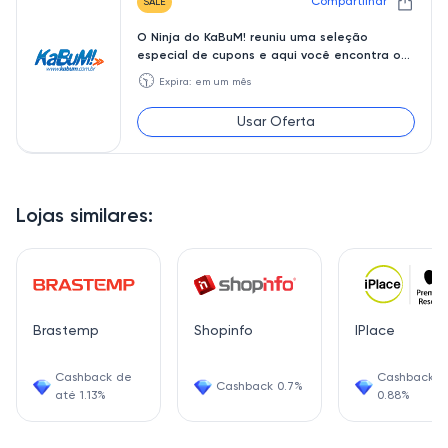
Compartilhar
SALE
O Ninja do KaBuM! reuniu uma seleção
especial de cupons e aqui você encontra o
desconto perfeito par
🕥
Expira: em um mês
Usar Oferta
Lojas similares:
Brastemp
Shopinfo
IPlace
Cashback de
Cashback
Cashback 0.7%
até 1.13%
0.88%