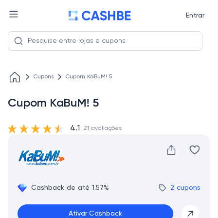
Entrar
Cupons
Cupom KaBuM! 5
Cupom KaBuM! 5
4.1
21 avaliações
Cashback de até 1.57%
2 cupons
Ativar Cashback