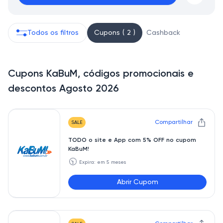
Todos os filtros
Cupons ( 2 )
Cashback
Cupons KaBuM, códigos promocionais e
descontos Agosto 2026
Compartilhar
SALE
TODO o site e App com 5% OFF no cupom
KaBuM!
🕥
Expira: em 5 meses
Abrir Cupom
TONOKABUM