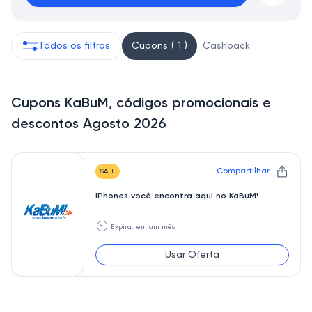
Todos os filtros
Cupons ( 1 )
Cashback
Cupons KaBuM, códigos promocionais e
descontos Agosto 2026
Compartilhar
SALE
iPhones você encontra aqui no KaBuM!
🕥
Expira: em um mês
Usar Oferta