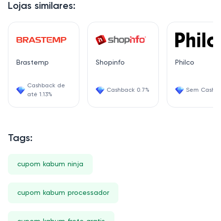
Lojas similares:
Brastemp
Shopinfo
Philco
Cashback de
Cashback 0.7%
Sem Cashb
até 1.13%
Tags:
cupom kabum ninja
cupom kabum processador