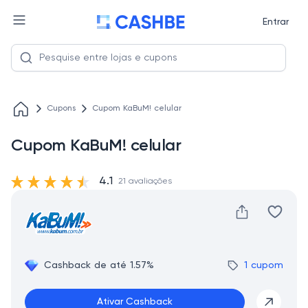
Entrar
Cupons
Cupom KaBuM! celular
Cupom KaBuM! celular
4.1
21 avaliações
Cashback de até 1.57%
1 cupom
Ativar Cashback