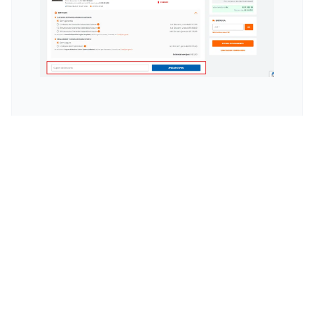
Esconder
Economize na Compra de
Celulares com Cupons da
KaBuM!
Sabe aquele momento em que você