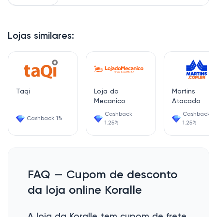
Lojas similares:
Taqi
Loja do
Martins
Mecanico
Atacado
Cashback
Cashback
Cashback 1%
1.25%
1.25%
FAQ — Cupom de desconto
da loja online Koralle
A loja da Koralle tem cupom de frete