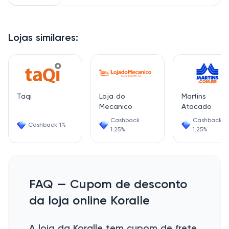
Lojas similares:
Taqi
Loja do
Martins
Mecanico
Atacado
Cashback
Cashback
Cashback 1%
1.25%
1.25%
FAQ — Cupom de desconto
da loja online Koralle
A loja da Koralle tem cupom de frete