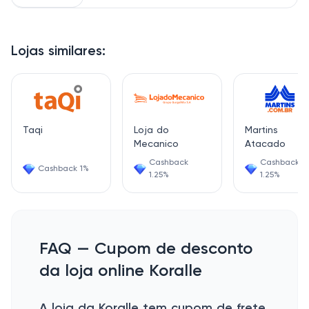
Lojas similares:
Taqi
Loja do
Martins
Mecanico
Atacado
Cashback
Cashback
Cashback 1%
1.25%
1.25%
FAQ — Cupom de desconto
da loja online Koralle
A loja da Koralle tem cupom de frete