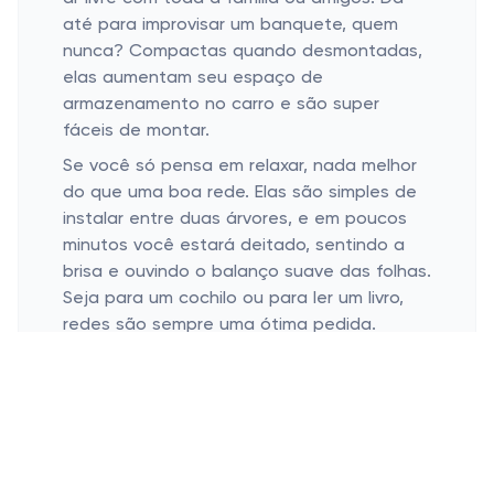
até para improvisar um banquete, quem
nunca? Compactas quando desmontadas,
elas aumentam seu espaço de
armazenamento no carro e são super
fáceis de montar.
Se você só pensa em relaxar, nada melhor
do que uma boa rede. Elas são simples de
instalar entre duas árvores, e em poucos
minutos você estará deitado, sentindo a
brisa e ouvindo o balanço suave das folhas.
Seja para um cochilo ou para ler um livro,
redes são sempre uma ótima pedida.
Por último, mas não menos importante, os
organizadores são verdadeiros salvadores
do acampamento. Com eles, você
consegue manter tudo em ordem, desde
utensílios de cozinha até suas roupas.
Assim, você não perde tempo procurando