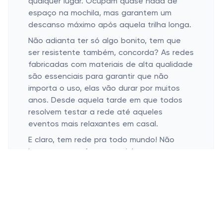
qualquer lugar. Ocupam quase nada de
espaço na mochila, mas garantem um
descanso máximo após aquela trilha longa.
Não adianta ter só algo bonito, tem que
ser resistente também, concorda? As redes
fabricadas com materiais de alta qualidade
são essenciais para garantir que não
importa o uso, elas vão durar por muitos
anos. Desde aquela tarde em que todos
resolvem testar a rede até aqueles
eventos mais relaxantes em casal.
E claro, tem rede pra todo mundo! Não
importa se você mora sozinho ou se tem
uma mega família, os tamanhos são
variados, indo das individuais às gigantes
que acomodam todos os amigos. Afinal,
compartilhar um momento de descanso é
sempre mais gostoso.