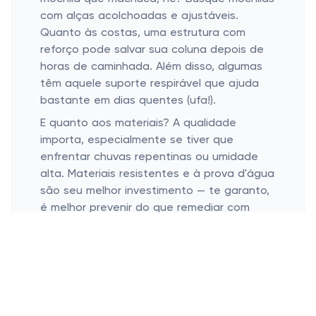
com alças acolchoadas e ajustáveis.
Quanto às costas, uma estrutura com
reforço pode salvar sua coluna depois de
horas de caminhada. Além disso, algumas
têm aquele suporte respirável que ajuda
bastante em dias quentes (ufa!).
E quanto aos materiais? A qualidade
importa, especialmente se tiver que
enfrentar chuvas repentinas ou umidade
alta. Materiais resistentes e à prova d'água
são seu melhor investimento — te garanto,
é melhor prevenir do que remediar com
seus eletrônicos!
Pochetes: o retorno da moda prática
Versatilidade e segurança
Estilo que combina com tudo