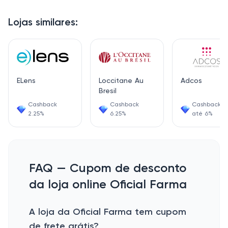
Lojas similares:
ELens
Loccitane Au
Adcos
Bresil
Cashback
Cashback
Cashback d
2.25%
6.25%
até 6%
FAQ — Cupom de desconto
da loja online Oficial Farma
A loja da Oficial Farma tem cupom
de frete grátis?