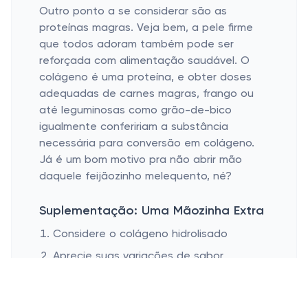
Outro ponto a se considerar são as
proteínas magras. Veja bem, a pele firme
que todos adoram também pode ser
reforçada com alimentação saudável. O
colágeno é uma proteína, e obter doses
adequadas de carnes magras, frango ou
até leguminosas como grão-de-bico
igualmente confeririam a substância
necessária para conversão em colágeno.
Já é um bom motivo pra não abrir mão
daquele feijãozinho melequento, né?
Suplementação: Uma Mãozinha Extra
Considere o colágeno hidrolisado
Aprecie suas variações de sabor
Se for, então, sobre aceleração nos
resultados, os suplementos de colágeno