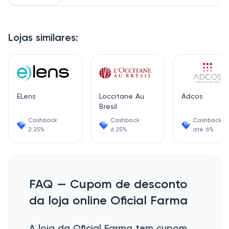
Lojas similares:
ELens
Loccitane Au
Adcos
Bresil
Cashback
Cashback
Cashback d
2.25%
6.25%
até 6%
FAQ — Cupom de desconto
da loja online Oficial Farma
A loja da Oficial Farma tem cupom