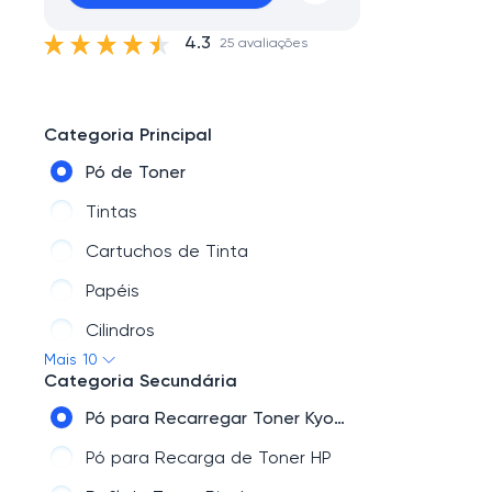
4.3
25 avaliações
Categoria Principal
Pó de Toner
Tintas
Cartuchos de Tinta
Papéis
Cilindros
Mais 10
Sublimação
Categoria Secundária
Ofertas
Pó para Recarregar Toner Kyocera
Toner
Pó para Recarga de Toner HP
Recarga de Toner