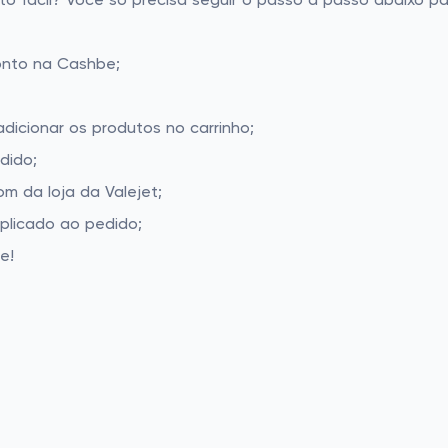
o fácil? Você só precisa seguir o passo a passo abaixo pa
onto na Cashbe;
adicionar os produtos no carrinho;
dido;
m da loja da Valejet;
aplicado ao pedido;
e!