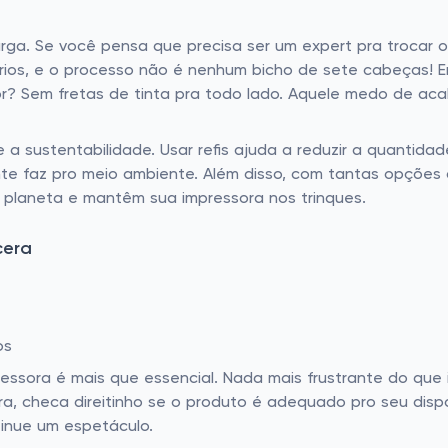
arga. Se você pensa que precisa ser um expert pra trocar 
ários, e o processo não é nenhum bicho de sete cabeças! 
hor? Sem fretas de tinta pra todo lado. Aquele medo de a
e a sustentabilidade. Usar refis ajuda a reduzir a quantid
nte faz pro meio ambiente. Além disso, com tantas opções 
planeta e mantêm sua impressora nos trinques.
cera
os
ressora é mais que essencial. Nada mais frustrante do que
, checa direitinho se o produto é adequado pro seu dispo
inue um espetáculo.