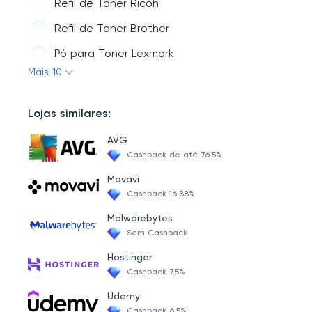
Refil de Toner Ricoh
Chip
Refil de Toner Brother
Pó para Toner Lexmark
Mais 10
Refil de Toner Sharp
Refil de Toner Okidata
Lojas similares:
Panasonic
AVG
Pó para Toner Xerox
Cashback de até 76.5%
Pó para Toner Samsung
Movavi
Cashback 16.88%
Malwarebytes
Sem Cashback
Hostinger
Cashback 7.5%
Udemy
Cashback 6.5%