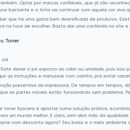
 também. Optar por marcas confiáveis, que já são reconhe
urar bastante e a tinta vai continuar com aquela cor viva
ber que há uma gama bem diversificada de produtos. Exis
 na hora de escolher. Basta dar uma conferida no site e p
u Toner
útil
Evite deixar o pó exposto ao calor ou umidade, pois isso 
guir as instruções e manusear com carinho, pra evitar vaz
enção preventiva da impressora. De tempos em tempos, dá
 que as partes móveis estão funcionando sem problema. P
r toner Kyocera é apostar numa solução prática, econômi
 para um mundo melhor. E claro, sem abrir mão da qualidade
 comprar com desconto agora? Seu bolso e o meio ambiente