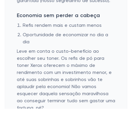
garantida (nosso segredinho de sucesso).
Economia sem perder a cabeça
Refis rendem mais e custam menos
Oportunidade de economizar no dia a
dia
Leve em conta o custo-benefício ao
escolher seu toner. Os refis de pó para
toner Xerox oferecem o máximo de
rendimento com um investimento menor, e
até suas sobrinhas e sobrinhos vão te
aplaudir pela economia! Não vamos
esquecer daquela sensação maravilhosa
ao conseguir terminar tudo sem gastar uma
fortuna, né?
No dia a dia, saber que cada página
imprime o que você precisa sem gastar um
rio de dinheiro é, além de um alívio, um