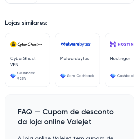
Lojas similares:
CyberGhost
Malwarebytes
Hostinger
VPN
Cashback
Sem Cashback
Cashback 7
9.25%
FAQ — Cupom de desconto
da loja online Valejet
A loja online Valejet tem cupom de