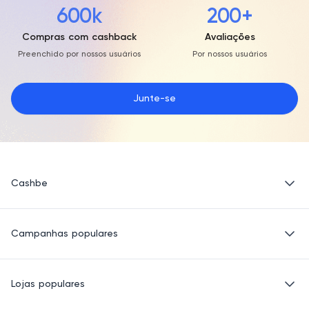
600k
200+
Compras com cashback
Avaliações
Preenchido por nossos usuários
Por nossos usuários
Junte-se
Cashbe
Política de Privacidade
Campanhas populares
Termos de Uso
Quem Somos
Eletrônicos
Lojas populares
Roupas