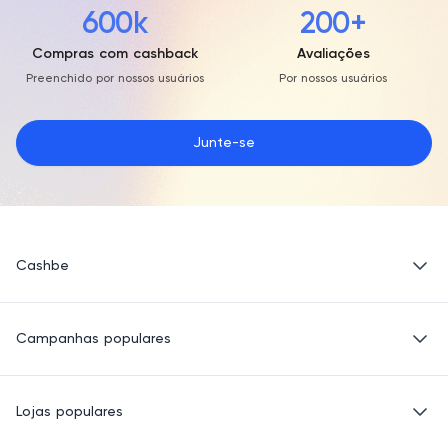
600k
200+
Compras com cashback
Avaliações
Preenchido por nossos usuários
Por nossos usuários
Junte-se
Cashbe
Política de Privacidade
Campanhas populares
Termos de Uso
Quem Somos
Eletrônicos
Lojas populares
Roupas