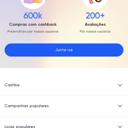
600k
200+
Compras com cashback
Avaliações
Preenchido por nossos usuários
Por nossos usuários
Junte-se
Cashbe
Política de Privacidade
Campanhas populares
Termos de Uso
Quem Somos
Eletrônicos
Lojas populares