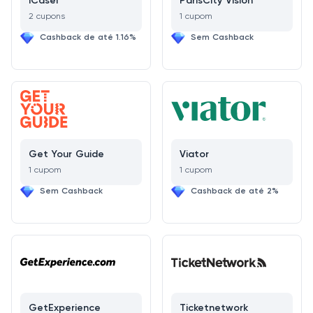
ICasei
ParisCity Vision
2 cupons
1 cupom
Cashback de até 1.16%
Sem Cashback
Get Your Guide
Viator
1 cupom
1 cupom
Sem Cashback
Cashback de até 2%
GetExperience
Ticketnetwork