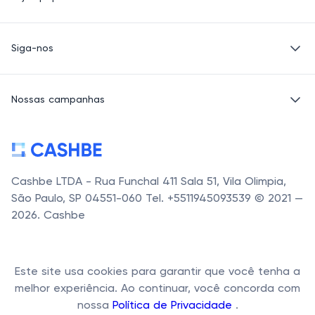
Roupas
Saúde e beleza
Basico.com
Produtos para crianças
Siga-nos
Carrefour
Sapatos e Bolsas
Petz
E-mail
Acessórios
Alibaba
Nossas campanhas
LinkedIn
Banggood
Facebook
Carrefour Mercado
Cashbe LTDA - Rua Funchal 411 Sala 51, Vila Olimpia,
São Paulo, SP 04551-060 Tel. +5511945093539 © 2021 —
2026. Cashbe
Este site usa cookies para garantir que você tenha a
melhor experiência. Ao continuar, você concorda com
nossa
Política de Privacidade
.