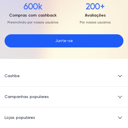
600k
200+
Compras com cashback
Avaliações
Preenchido por nossos usuários
Por nossos usuários
Junte-se
Cashbe
Política de Privacidade
Campanhas populares
Termos de Uso
Quem Somos
Eletrônicos
Lojas populares
Roupas