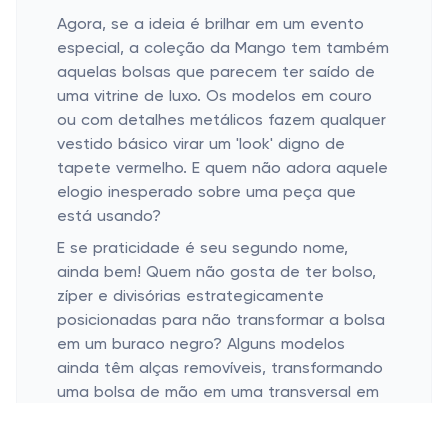
Agora, se a ideia é brilhar em um evento
especial, a coleção da Mango tem também
aquelas bolsas que parecem ter saído de
uma vitrine de luxo. Os modelos em couro
ou com detalhes metálicos fazem qualquer
vestido básico virar um 'look' digno de
tapete vermelho. E quem não adora aquele
elogio inesperado sobre uma peça que
está usando?
E se praticidade é seu segundo nome,
ainda bem! Quem não gosta de ter bolso,
zíper e divisórias estrategicamente
posicionadas para não transformar a bolsa
em um buraco negro? Alguns modelos
ainda têm alças removíveis, transformando
uma bolsa de mão em uma transversal em
segundos. Não diz que não é um alívio
quando a gente acha tudo rápido lá