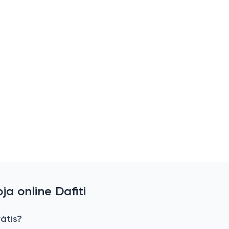
a online Dafiti
átis?