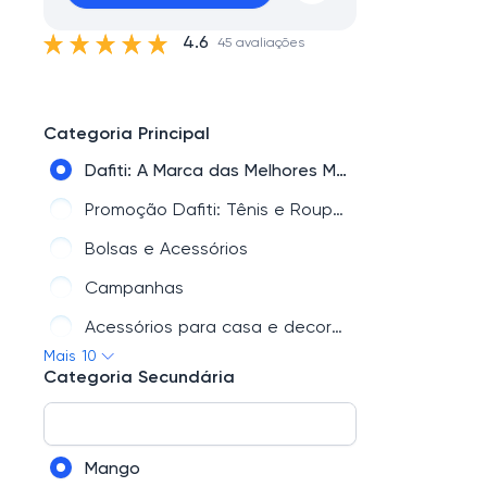
4.6
45 avaliações
Categoria Principal
Dafiti: A Marca das Melhores Marcas | Oficiais, Premium e Exclusivas
Promoção Dafiti: Tênis e Roupas com Descontos Imperdíveis!
Bolsas e Acessórios
Campanhas
Acessórios para casa e decoração – Compre agora
Mais 10
Novidades
Categoria Secundária
Calçados
Esporte
Mango
Roupas