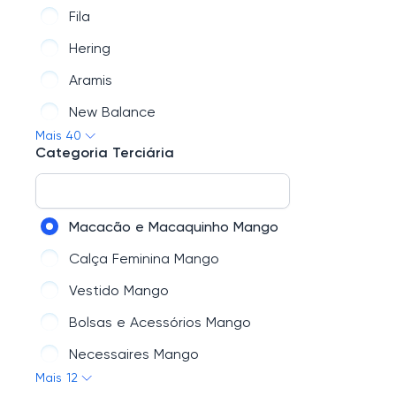
Fila
Perfumes e Beleza
Hering
Aramis
New Balance
Mais 40
Nike
Categoria Terciária
Oakley
Hugo Boss
Macacão e Macaquinho Mango
Reserva
Calça Feminina Mango
Cotton On
Vestido Mango
Lança Perfume
Bolsas e Acessórios Mango
Lauren Ralph Lauren
Necessaires Mango
Converse
Mais 12
Saia Mango Curta, Midi, Longa