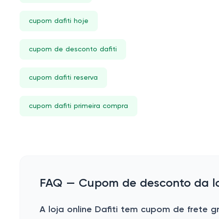
Brandili
cupom dafiti hoje
Michael Kors
Jorge Bischoff
cupom de desconto dafiti
Banana Republic
cupom dafiti reserva
Sapatos Dubuy: Bota, Coturno, Papete, Mais | Compre na Dafiti
Santa Lolla
cupom dafiti primeira compra
TOPSHOP
Colcci
Trendyol Collection
John John
FAQ — Cupom de desconto da loj
Tricae
LUMISS
A loja online Dafiti tem cupom de frete gr