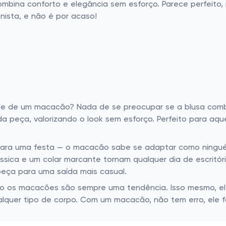
bina conforto e elegância sem esforço. Parece perfeit
nista, e não é por acaso!
de de um macacão? Nada de se preocupar se a blusa combi
 peça, valorizando o look sem esforço. Perfeito para aqu
para uma festa — o macacão sabe se adaptar como ninguém
ssica e um colar marcante tornam qualquer dia de escritór
peça para uma saída mais casual.
omo os macacões são sempre uma tendência. Isso mesmo, el
ualquer tipo de corpo. Com um macacão, não tem erro, ele 