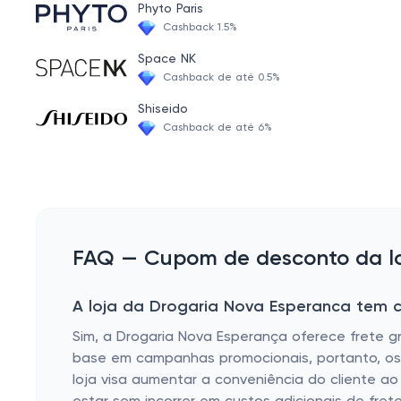
Phyto Paris
Remédios dos melhores laboratórios
Cashback 1.5%
Colírio
Space NK
Cashback de até 0.5%
Vitaminas
Shiseido
Remédio para anemia
Cashback de até 6%
Remédio para virose
Medicamento para emagrecer
Remédio para o sistema nervoso medicamentos
Remédio para tontura
FAQ — Cupom de desconto da lo
Remédio Antifúngico
A loja da Drogaria Nova Esperanca tem c
Medicamentos controlados
Sim, a Drogaria Nova Esperança oferece frete g
Remédio para HPV
base em campanhas promocionais, portanto, os cl
Remédio para Bronquite e Asma
loja visa aumentar a conveniência do cliente a