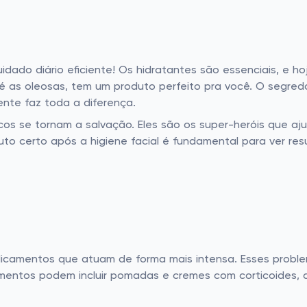
dado diário eficiente! Os hidratantes são essenciais, e 
té as oleosas, tem um produto perfeito pra você. O segre
ente faz toda a diferença.
s se tornam a salvação. Eles são os super-heróis que aju
to certo após a higiene facial é fundamental para ver resul
dicamentos que atuam de forma mais intensa. Esses probl
mentos podem incluir pomadas e cremes com corticoides, 