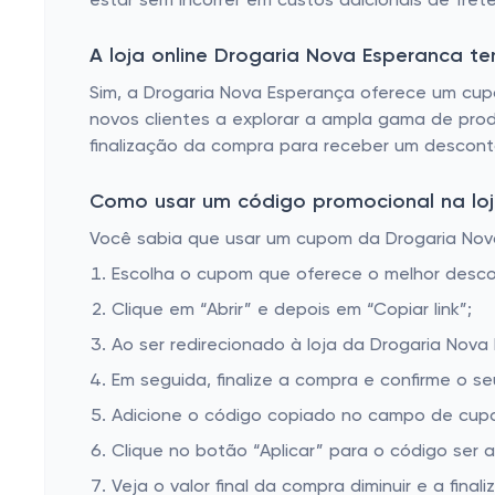
estar sem incorrer em custos adicionais de frete
Remédio para Azia
Remédio para o coração
A loja online Drogaria Nova Esperanca 
Remédio ginecológico
Sim, a Drogaria Nova Esperança oferece um cupo
novos clientes a explorar a ampla gama de produ
Pomada para queimadura
finalização da compra para receber um desconto
Anticoncepcional
Como usar um código promocional na loj
Pastilhas para garganta e colutório spray
Você sabia que usar um cupom da Drogaria Nova 
Remédio para herpes
Escolha o cupom que oferece o melhor desc
Calmante
Clique em “Abrir” e depois em “Copiar link”;
Remédio para gripe
Ao ser redirecionado à loja da Drogaria Nova
Remédio descongestionante
Em seguida, finalize a compra e confirme o se
Remédio para imunoterapia
Adicione o código copiado no campo de cupo
Remédio urológico
Clique no botão “Aplicar” para o código ser 
Veja o valor final da compra diminuir e a finaliz
Analgésico e antitérmico