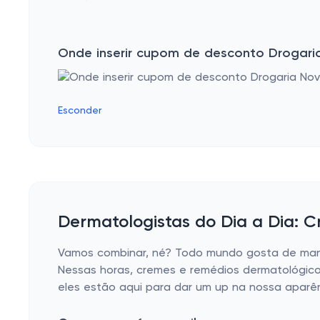
Remédio para artrose e artrite
Remédio para gastrite e intestino
Onde inserir cupom de desconto Drogari
Remédio para os ossos
Remédio antioxidante
Esconder
Remédio para enxaqueca
Remédio para Câncer
Xarope
Antibióticos
Dermatologistas do Dia a Dia: 
Remédio para colesterol
Remédio para hepatite A, B e C
Vamos combinar, né? Todo mundo gosta de mante
Nessas horas, cremes e remédios dermatológico
Remédio para reposição hormonal
eles estão aqui para dar um up na nossa apar
Remédio anti-inflamatório