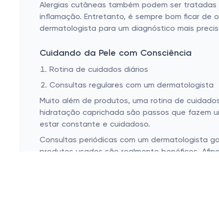
Alergias cutâneas também podem ser tratadas co
Remédios genéricos
inflamação. Entretanto, é sempre bom ficar de 
dermatologista para um diagnóstico mais precis
Outros medicamentos
Medicamentos Anti-idade
Cuidando da Pele com Consciência
Remédio para insônia
Rotina de cuidados diários
Consultas regulares com um dermatologista
Remédio para úlcera
Muito além de produtos, uma rotina de cuidados 
hidratação caprichada são passos que fazem u
estar constante e cuidadoso.
Consultas periódicas com um dermatologista ga
produtos usados são realmente benéficos. Afin
caminho certo.
Separe um tempinho para cuidar de você. E que 
precisa para manter a pele em dia sem gastar 
Esconder