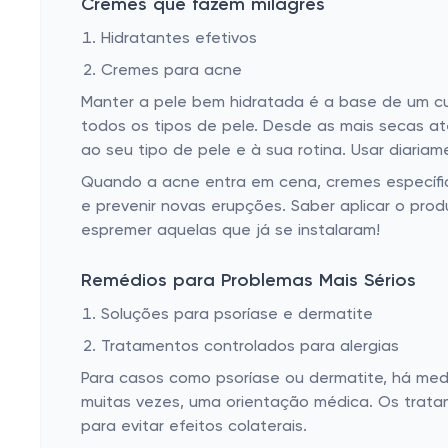
Cremes que fazem milagres
Remédio para disfunção erétil
Hidratantes efetivos
Laxantes
Cremes para acne
Remédio para varizes e hemorroidas
Manter a pele bem hidratada é a base de um cui
Remédio para enjoo
todos os tipos de pele. Desde as mais secas a
ao seu tipo de pele e à sua rotina. Usar diariam
Remédio para cólica e antiflatulantes
Quando a acne entra em cena, cremes específico
Remédio homeopático
e prevenir novas erupções. Saber aplicar o produ
Remédio para tireoide
espremer aquelas que já se instalaram!
Remédio para micose
Remédios para Problemas Mais Sérios
Remédios diuréticos
Soluções para psoríase e dermatite
Remédio para náusea
Tratamentos controlados para alergias
Remédio para má circulação
Para casos como psoríase ou dermatite, há me
muitas vezes, uma orientação médica. Os trata
Antialérgico
para evitar efeitos colaterais.
Remédio para verrugas e calos