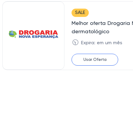
SALE
Melhor oferta Drogari
dermatológico
🕥
Expira: em um mês
Usar Oferta