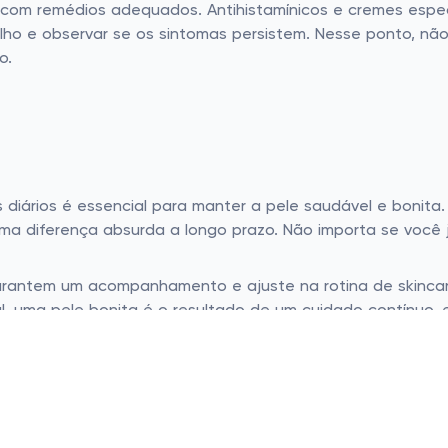
m remédios adequados. Antihistamínicos e cremes específi
olho e observar se os sintomas persistem. Nesse ponto, nã
o.
diários é essencial para manter a pele saudável e bonita. 
ma diferença absurda a longo prazo. Não importa se você
rantem um acompanhamento e ajuste na rotina de skincare.
al, uma pele bonita é o resultado de um cuidado contínuo
tal aproveitar os descontos especiais no site da
Drogaria
uma fortuna. Cuide-se sempre, porque você merece!