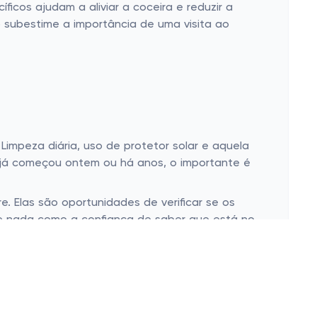
cos ajudam a aliviar a coceira e reduzir a
o subestime a importância de uma visita ao
Limpeza diária, uso de protetor solar e aquela
 já começou ontem ou há anos, o importante é
 Elas são oportunidades de verificar se os
, e nada como a confiança de saber que está no
 Nova Esperança
? Lá, você encontra tudo que