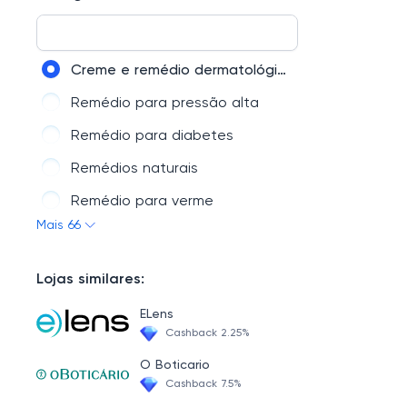
Leites
Infantil
Creme e remédio dermatológico
Saúde Bucal
Remédio para pressão alta
Nutrição
Remédio para diabetes
Hospitalar
Remédios naturais
Perfumaria
Remédio para verme
Mais 66
Remédio e pomada anestésica
Remédio para azia e queimação
Lojas similares:
Xarope e remédio expectorante
ELens
Remédio para ouvido
Cashback 2.25%
Medicamento para Alzheimer
O Boticario
Cashback 7.5%
Remédio para parar de fumar