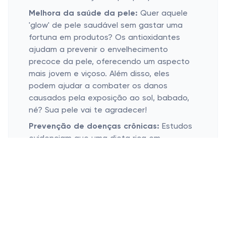
Melhora da saúde da pele:
Quer aquele
'glow' de pele saudável sem gastar uma
fortuna em produtos? Os antioxidantes
ajudam a prevenir o envelhecimento
precoce da pele, oferecendo um aspecto
mais jovem e viçoso. Além disso, eles
podem ajudar a combater os danos
causados pela exposição ao sol, babado,
né? Sua pele vai te agradecer!
Prevenção de doenças crônicas:
Estudos
evidenciam que uma dieta rica em
antioxidantes pode ajudar a prevenir
algumas doenças crônicas. Eles combatem
inflamações e colaboram na manutenção
das funções corporais. Isso mesmo, você
pode estar evitando sérios problemas
futuros com simples ajustes no seu dia a
dia.