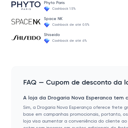
Phyto Paris
Remédios dos melhores laboratórios
Cashback 1.5%
Colírio
Space NK
Cashback de até 0.5%
Vitaminas
Shiseido
Remédio para anemia
Cashback de até 6%
Remédio para virose
Medicamento para emagrecer
Remédio para o sistema nervoso medicamentos
Remédio para tontura
FAQ — Cupom de desconto da lo
Remédio Antifúngico
A loja da Drogaria Nova Esperanca tem c
Medicamentos controlados
Sim, a Drogaria Nova Esperança oferece frete g
Remédio para HPV
base em campanhas promocionais, portanto, os cl
Remédio para Bronquite e Asma
loja visa aumentar a conveniência do cliente a