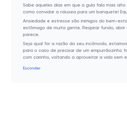
Sabe aqueles dias em que a gula fala mais al
Outros medicamentos
como convidar a náusea para um banquete! Equi
Medicamentos Anti-idade
Ansiedade e estresse são inimigos do bem-est
estômago de muita gente. Respirar fundo, abrir 
Creme e remédio dermatológico
parece.
Remédio para insônia
Seja qual for a razão do seu incômodo, estamos
Remédio para úlcera
para o caso de precisar de um empurrãozinho f
com carinho, voltando a aproveitar a vida sem 
Esconder
Cashbe
Campanh
Política de Privacidade
Eletrôni
Termos de Uso
Roupas