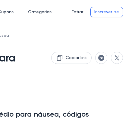
Cupons
Categorias
Entrar
Inscrever-se
usea
ara
Copiar link
dio para náusea, códigos