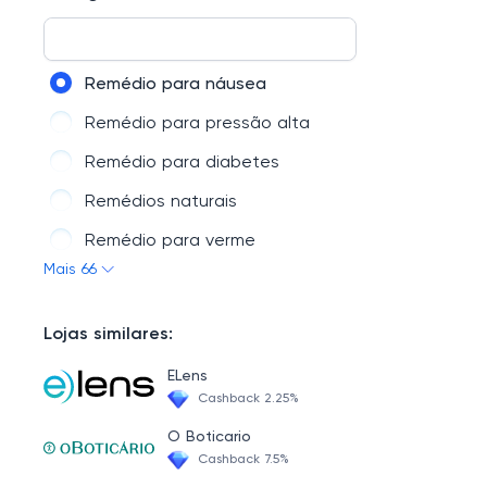
Leites
Infantil
Remédio para náusea
Saúde Bucal
Remédio para pressão alta
Nutrição
Remédio para diabetes
Hospitalar
Remédios naturais
Perfumaria
Remédio para verme
Mais 66
Remédio e pomada anestésica
Remédio para azia e queimação
Lojas similares:
Xarope e remédio expectorante
ELens
Remédio para ouvido
Cashback 2.25%
Medicamento para Alzheimer
O Boticario
Cashback 7.5%
Remédio para parar de fumar