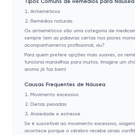
Tipos Comuns de Remédios para Náusea
Remédio para disfunção erétil
Antieméticos
Laxantes
Remédios naturais
Remédio para varizes e hemorroidas
Os antieméticos são uma categoria de medicame
Remédio para enjoo
sempre tem as palavras certas nos piores mome
acompanhamento profissional, viu?
Remédio para cólica e antiflatulantes
Para quem prefere opções mais suaves, os remé
Remédio homeopático
funciona maravilhas para muitos. Imagine um ch
Remédio para tireoide
aroma já faz bem!
Remédio para micose
Causas Frequentes de Náusea
Remédios diuréticos
Movimento excessivo
Remédio para má circulação
Dietas pesadas
Antialérgico
Ansiedade e estresse
Remédio para verrugas e calos
Se é suscetível ao movimento excessivo, viagen
acontece porque o cérebro recebe sinais conflit
Remédios genéricos