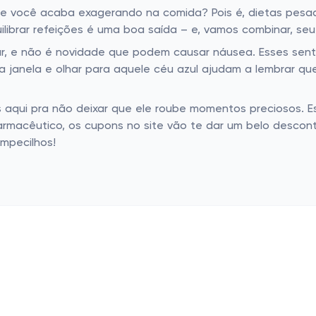
to e você acaba exagerando na comida? Pois é, dietas pe
librar refeições é uma boa saída – e, vamos combinar, se
ar, e não é novidade que podem causar náusea. Esses sen
a janela e olhar para aquele céu azul ajudam a lembrar que
 aqui pra não deixar que ele roube momentos preciosos. E
armacêutico, os cupons no site vão te dar um belo descon
empecilhos!
as populares
Lojas populares
cos
Basico.com
Carrefour