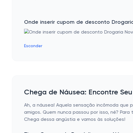
Remédio para artrose e artrite
Remédio para gastrite e intestino
Onde inserir cupom de desconto Drogari
Remédio para os ossos
Remédio antioxidante
Esconder
Remédio para enxaqueca
Remédio para Câncer
Xarope
Antibióticos
Chega de Náusea: Encontre Seu 
Remédio para colesterol
Remédio para hepatite A, B e C
Ah, a náusea! Aquela sensação incômoda que po
amigos. Quem nunca passou por isso, né? Para t
Remédio para reposição hormonal
Chega dessa angústia e vamos às soluções!
Remédio anti-inflamatório