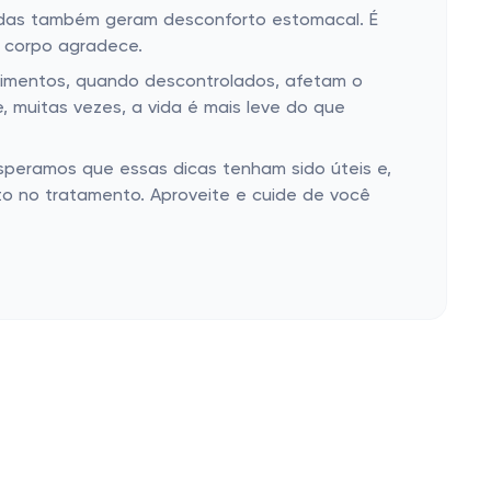
sadas também geram desconforto estomacal. É
u corpo agradece.
timentos, quando descontrolados, afetam o
, muitas vezes, a vida é mais leve do que
speramos que essas dicas tenham sido úteis e,
to no tratamento. Aproveite e cuide de você
Siga-nos
Nossas campanhas
E-mail
LinkedIn