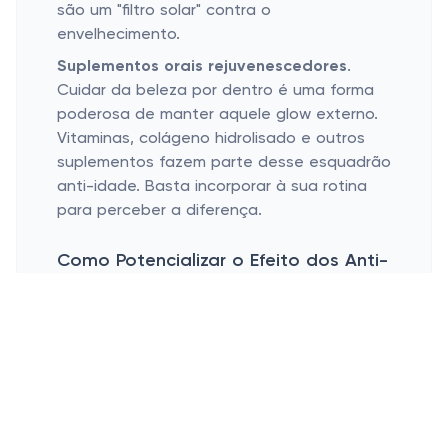
são um "filtro solar" contra o
envelhecimento.
Suplementos orais rejuvenescedores
.
Cuidar da beleza por dentro é uma forma
poderosa de manter aquele glow externo.
Vitaminas, colágeno hidrolisado e outros
suplementos fazem parte desse esquadrão
anti-idade. Basta incorporar à sua rotina
para perceber a diferença.
Como Potencializar o Efeito dos Anti-
idade?
Adote uma rotina de cuidados diários
Proteção solar é essencial
Alimentação saudável e exercício físico
Adote uma rotina de cuidados diários
.
Assim como um cafezinho da manhã, cuidar