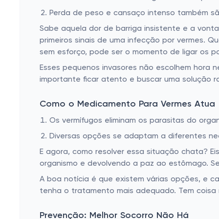
Remédio para varizes e hemorroidas
Perda de peso e cansaço intenso também são
Remédio para enjoo
Sabe aquela dor de barriga insistente e a vont
Remédio para cólica e antiflatulantes
primeiros sinais de uma infecção por vermes.
sem esforço, pode ser o momento de ligar os p
Remédio homeopático
Esses pequenos invasores não escolhem hora nem
Remédio para tireoide
importante ficar atento e buscar uma solução 
Remédio para micose
Como o Medicamento Para Vermes Atua
Remédios diuréticos
Os vermífugos eliminam os parasitas do orga
Remédio para náusea
Diversas opções se adaptam a diferentes ne
Remédio para má circulação
E agora, como resolver essa situação chata? E
Antialérgico
organismo e devolvendo a paz ao estômago. Seus
Remédio para verrugas e calos
A boa notícia é que existem várias opções, e 
tenha o tratamento mais adequado. Tem coisa
Remédios genéricos
Outros medicamentos
Prevenção: Melhor Socorro Não Há