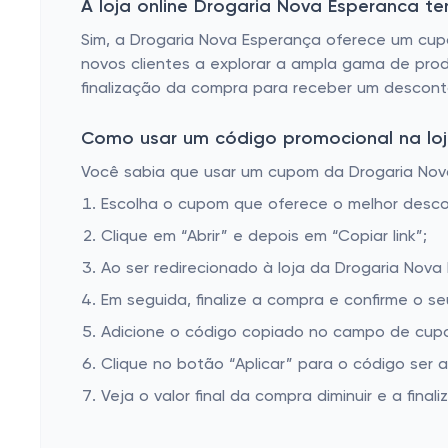
Remédio ginecológico
A loja online Drogaria Nova Esperanca 
Pomada para queimadura
Sim, a Drogaria Nova Esperança oferece um cupo
novos clientes a explorar a ampla gama de produ
Anticoncepcional
finalização da compra para receber um desconto
Pastilhas para garganta e colutório spray
Como usar um código promocional na loj
Remédio para herpes
Você sabia que usar um cupom da Drogaria Nova 
Calmante
Escolha o cupom que oferece o melhor desc
Remédio para gripe
Clique em “Abrir” e depois em “Copiar link”;
Remédio descongestionante
Ao ser redirecionado à loja da Drogaria Nova
Remédio para imunoterapia
Em seguida, finalize a compra e confirme o se
Remédio urológico
Adicione o código copiado no campo de cupo
Analgésico e antitérmico
Clique no botão “Aplicar” para o código ser 
Veja o valor final da compra diminuir e a finaliz
Remédio para artrose e artrite
Remédio para gastrite e intestino