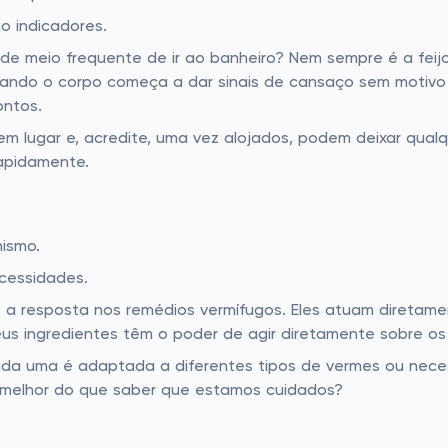
 indicadores.
ade meio frequente de ir ao banheiro? Nem sempre é a fei
 Quando o corpo começa a dar sinais de cansaço sem moti
ontos.
 lugar e, acredite, uma vez alojados, podem deixar qualq
rapidamente.
nismo.
cessidades.
is a resposta nos remédios vermífugos. Eles atuam direta
 ingredientes têm o poder de agir diretamente sobre os pa
cada uma é adaptada a diferentes tipos de vermes ou nece
 melhor do que saber que estamos cuidados?