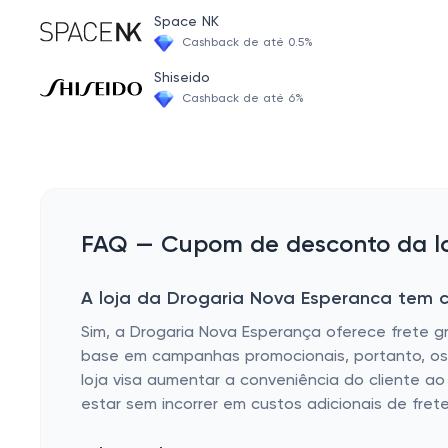
Vitaminas
Space NK
Cashback de até 0.5%
Remédio para anemia
Shiseido
Remédio para virose
Cashback de até 6%
Medicamento para emagrecer
Remédio para o sistema nervoso medicamentos
Remédio para tontura
Remédio Antifúngico
FAQ — Cupom de desconto da lo
Medicamentos controlados
A loja da Drogaria Nova Esperanca tem c
Remédio para HPV
Sim, a Drogaria Nova Esperança oferece frete g
Remédio para Bronquite e Asma
base em campanhas promocionais, portanto, os cl
Remédio para Azia
loja visa aumentar a conveniência do cliente a
estar sem incorrer em custos adicionais de frete
Remédio para o coração