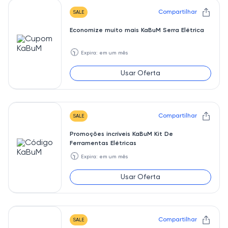
Compartilhar
SALE
Economize muito mais KaBuM Serra Elétrica
🕥
Expira: em um mês
Usar Oferta
Compartilhar
SALE
Promoções incríveis KaBuM Kit De
Ferramentas Elétricas
🕥
Expira: em um mês
Usar Oferta
Compartilhar
SALE