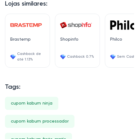
Lojas similares:
Brastemp
Shopinfo
Philco
Cashback de
Cashback 0.7%
Sem Cashb
até 1.13%
Tags:
cupom kabum ninja
cupom kabum processador