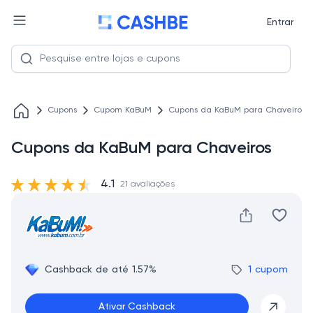
Entrar
Cupons
Cupom KaBuM
Cupons da KaBuM para Chaveiros
Cupons da KaBuM para Chaveiros
4.1
21 avaliações
Cashback de até 1.57%
1 cupom
Ativar Cashback