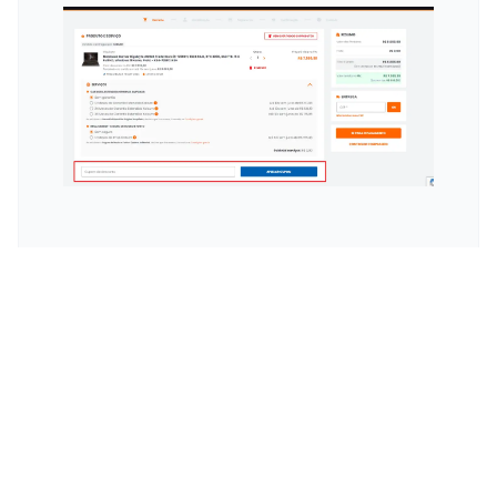
Esconder
Chaveiros: Pequenos
Detalhes que Marcam