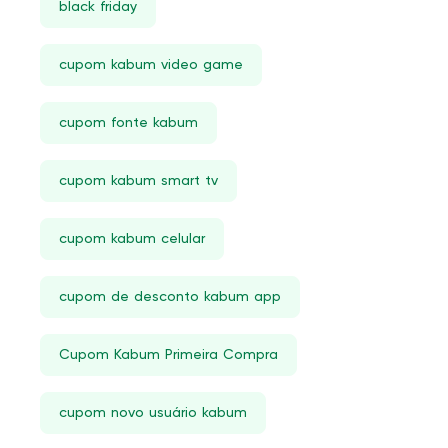
black friday
Games funko pop
RPG De Mesa
cupom kabum video game
120 Mm
cupom fonte kabum
4200MHz
Moto G
cupom kabum smart tv
Mi
Pulseira SmarTBand
cupom kabum celular
AirDots
cupom de desconto kabum app
McAfee
Pedais Fly Simulator
Cupom Kabum Primeira Compra
Churrasqueira Elétrica
cupom novo usuário kabum
Ventilador De Coluna