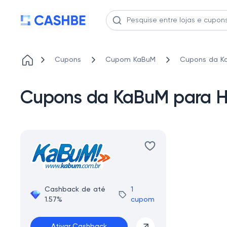
Cupons
Cupom KaBuM
Cupons da Ka
Cupons da KaBuM para H
Cashback de até
1
1.57%
cupom
Ativar Cashback