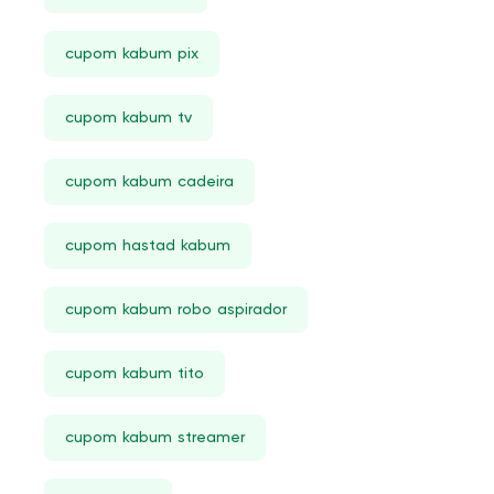
Marvel
Lego Jurassic World
cupom kabum pix
Storage Cloud
cupom kabum tv
IPhone 11
Moto X
cupom kabum cadeira
Cabos Lightning
Airtag
cupom hastad kabum
Redmi Watch
cupom kabum robo aspirador
PC Gamer Completo
Instrumentos Fly Simulator
cupom kabum tito
Moedor De Temperos
Ventilador De Mesa
cupom kabum streamer
Luzes Para Fotografia