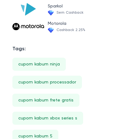
Lego Star Wars
Sparkol
Sem Cashback
Playstation Store
Motorola
Memória RAM 3600Mhz
Cashback 2.25%
Moto E
Tags:
Pocophone
Airpods
cupom kabum ninja
Mi Band
cupom kabum processador
Office 365
Controladores De Manche Fly Simulator
cupom kabum frete gratis
Blender
Comedouro
cupom kabum xbox series s
Filme
cupom kabum 5