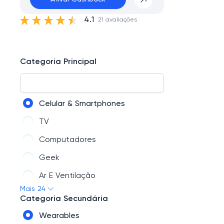
4.1
21 avaliações
Categoria Principal
Celular & Smartphones
TV
Computadores
Geek
Ar E Ventilação
Mais 24
Áudio: Caixa De Som, Fones E Mais
Categoria Secundária
Serviços Digitais
Wearables