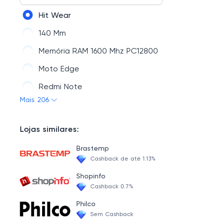
Wearable Amazfit
Games
Hit Wear
Wearables: Apple, Motorola, Xiaomi
Placa De Vídeo VGA
140 Mm
Wearable Samsung Galaxy
Escritório
Memória RAM 1600 Mhz PC12800
Wearable TCL
Eletrodomésticos
Moto Edge
Wearable Motorola
Redmi Note
Kabum Smart
Mais 206
Apple Watch
Smart 700
Lojas similares:
Filamento 3D
Brastemp
PS3
Cashback de até 1.13%
Nespresso
Shopinfo
Cashback 0.7%
Ventilador De Torre
Philco
GoPro
Sem Cashback