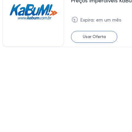
Preços imperdíveis KaB
🕥
Expira: em um mês
Usar Oferta