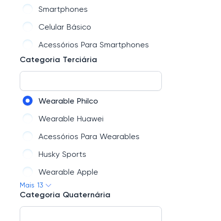
Câmeras E Drones
Smartphones
Segurança
Celular Básico
Monitores
Acessórios Para Smartphones
Energia
Categoria Terciária
Periféricos
Processadores
Wearable Philco
Ferramentas
Wearable Huawei
Hardware
Acessórios Para Wearables
Notebooks
Husky Sports
Casa Inteligente
Wearable Apple
Eletroportáteis
Mais 13
Wearable Xiaomi
Categoria Quaternária
Kit Teclado E Mouse
Garmin
Conectividade