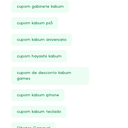
Tripé
cupom gabinete kabum
DC
Hasbro Star Wars
cupom kabum ps5
Memória RAM 2400Mhz
cupom kabum aniversario
IPhone XS
Galaxy J
cupom hayashii kabum
Magsafe
cupom de desconto kabum
Suporte Para Notebook Com Cooler
games
Cockpits E Suportes Racing
Suporte Parede Para TV
cupom kabum iphone
Tomadas E Plugs seguranca
cupom kabum teclado
Carregadores acessorios
One Piece