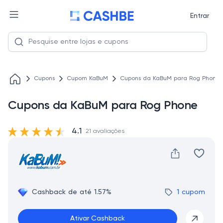
Entrar
Cupons
Cupom KaBuM
Cupons da KaBuM para Rog Phone
Cupons da KaBuM para Rog Phone
4.1
21 avaliações
Cashback de até 1.57%
1 cupom
Ativar Cashback