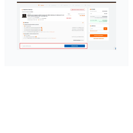
Esconder
Rog Phone: Vire o Jogo com
Este Campeão de