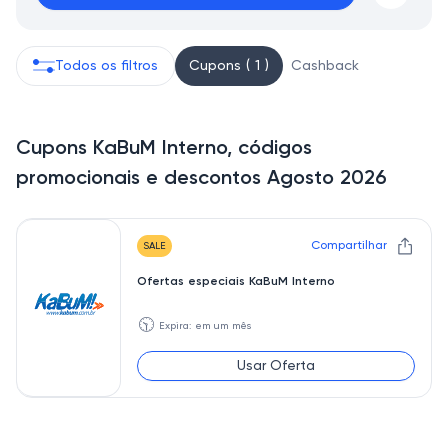
Todos os filtros
Cupons ( 1 )
Cashback
Cupons KaBuM Interno, códigos
promocionais e descontos Agosto 2026
Compartilhar
SALE
Ofertas especiais KaBuM Interno
🕥
Expira: em um mês
Usar Oferta