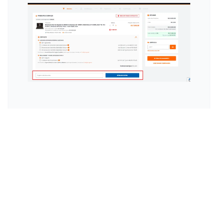
Esconder
HD Interno: A Alma Máter da
Performance do Seu PC