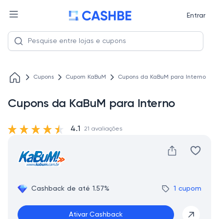
Entrar
Cupons
Cupom KaBuM
Cupons da KaBuM para Interno
Cupons da KaBuM para Interno
4.1
21 avaliações
Cashback de até 1.57%
1 cupom
Ativar Cashback